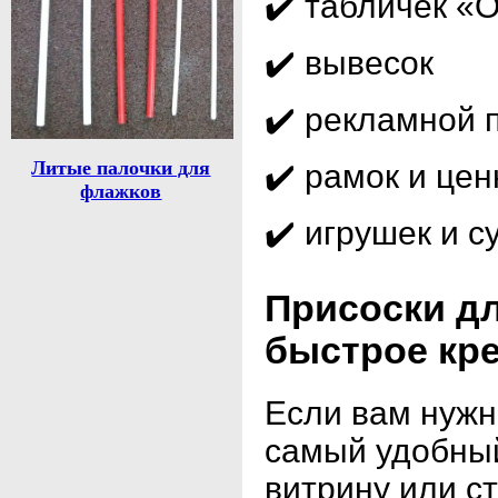
✔️ табличек «
✔️ вывесок
✔️ рекламной 
Литые палочки для
✔️ рамок и цен
флажков
✔️ игрушек и 
Присоски дл
быстрое кр
Если вам нуж
самый удобный
витрину или с