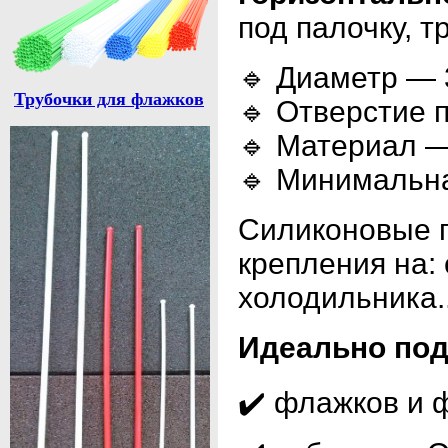
под палочку, т
🔹 Диаметр — 
Трубочки для флажков
🔹 Отверстие 
🔹 Материал —
🔹 Минимальна
Силиконовые 
крепления на: 
холодильника..
Идеально под
✔️ флажков и 