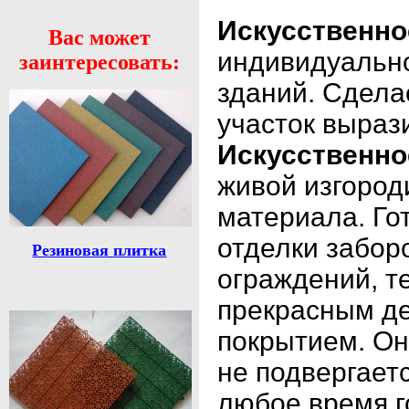
Искусственно
Вас может
индивидуально
заинтересовать:
зданий. Сдела
участок выраз
Искусственно
живой изгороди
материала. Го
отделки заборо
Резиновая плитка
ограждений, т
прекрасным д
покрытием. Он
не подвергает
любое время г