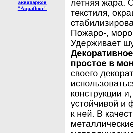
летняя жара. 
аквапарков
"Aquafloor"
текстиля, окр
стабилизирова
Пожаро-, мороз
Удерживает шу
Декоративное
простое в мон
своего декора
использоватьс
конструкции и
устойчивой и 
к ней. В качес
металлические