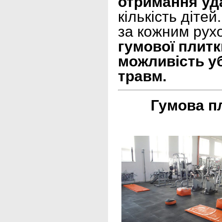
отримання уда
кількість діте
за кожним рух
гумової плитк
можливість уб
травм.
Гумова п