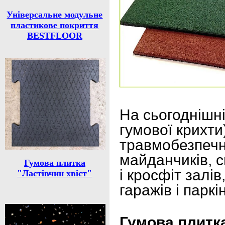
Універсальне модульне
пластикове покриття
BESTFLOOR
На сьогоднішні
гумової крихти
травмобезпечн
майданчиків, 
Гумова плитка
і кросфіт залів
"Ластівчин хвіст"
гаражів і паркін
Гумова плитк