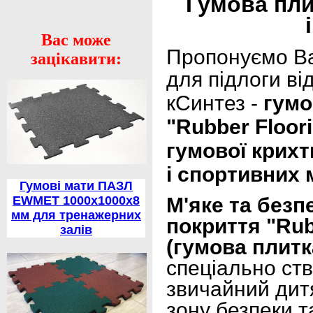
Гумова пли
Вас може
Пропонуємо Ва
зацікавити:
для підлоги ві
кСинтез -
гумо
"Ru
bber Floor
гумової крихт
і спортивних 
Гумові мати ПАЗЛ
М'яке та безп
EWMET 1000х1000х8
мм для тренажерних
покриття "Rub
залів
(гумова плитк
спеціально ст
звичайний дит
зону безпеки т