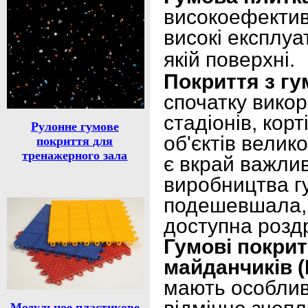
високоефектив
високі експлуа
якій поверхні.
Покриття з гу
спочатку вико
стадіонів, корт
Рулонне гумове
об'єктів велико
покриття для
тренажерного зала
є вкрай важлив
виробництва г
подешевшала, 
доступна розд
Гумові покрит
майданчиків 
мають особливу
Модульное пластикове