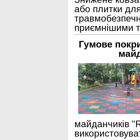
або плитки дл
травмобезпечни
приємнішими т
Гумове покри
майд
майданчиків "R
використовуват