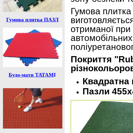
Гумова плитка 
виготовляється
Гумова плитка ПАЗЛ
отриманої при
автомобільних
поліуретановог
Покриття "Rub
різнокольоров
Будо-мати ТАТАМ
І
Квадратна 
Пазли 455х