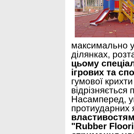
максимально уб
ділянках, роз
цьому спеціал
ігрових та сп
гумової крихт
відрізняється 
Насамперед, у
протиударних 
властивостям
"Rubber Floo