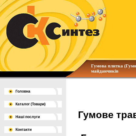
Гумова плитка (Гумо
майданчиків
Головна
Каталог (Товари)
Гумове тра
Наші послуги
Контакти