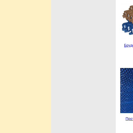
Бруд
Прот