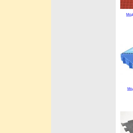
Мод
Мод