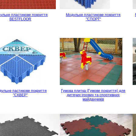
ульне пластикове покриття
Модульне пластикове покриття
BESTFLOOR
"СПОРТ"
ульне пастикове покриття
Гумова плитка (Гумове покриття) для
"СКВЕР"
дитячих ігрових та спортивних
майданчиків