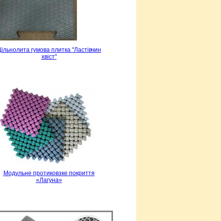
ільнолита гумова плитка "Ластівчин
хвіст"
Модульне протиковзке покриття
«Лагуна»