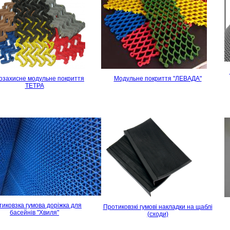
озахисне модульне покриття
Модульне покриття "ЛЕВАДА"
ТЕТРА
иковзка гумова доріжка для
Протиковзкі гумові накладки на щаблі
басейнів "Хвиля"
(сходи)