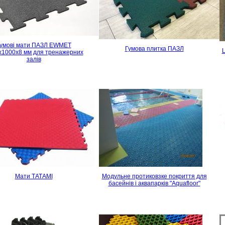
умові мати ПАЗЛ EWMET
Гумова плитка ПАЗЛ
Ц
х1000х8 мм для тренажерних
залів
Мати ТАТАМІ
Модульне протиковзке покриття для
басейнів і аквапарків "Aquafloor"