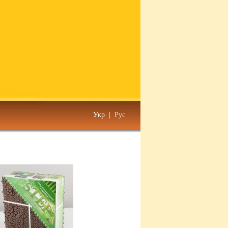
Укр
|
Рус