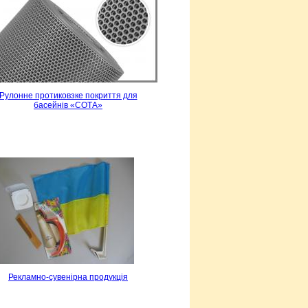
Рулонне протиковзке покриття для
басейнів «СОТА»
Рекламно-сувенірна продукція