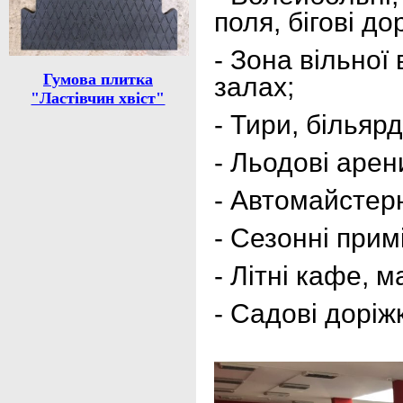
поля, бігові до
- Зона вільної
Гумова плитка
залах;
"Ластівчин хвіст"
- Тири, більярд
- Льодові арен
- Автомайстерн
- Сезонні при
- Літні кафе, 
- Садові доріж