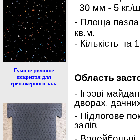
30 мм - 5 кг./ш
- Площа пазла 
кв.м.
- Кількість на 1
Гумове рулонне
Область заст
покриття для
тренажерного зала
- Ігрові майда
дворах, дачних
- Підлогове по
залів
- Волейбольні,