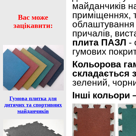
майданчиків на
приміщеннях, т
Вас може
облаштування т
зацікавити:
причалів, вист
плита ПАЗЛ
- 
гумових покрит
Кольорова га
складається з
зелений, чорни
Інші кольори 
Гумова плитка для
дитячих та спортивних
майданчиків