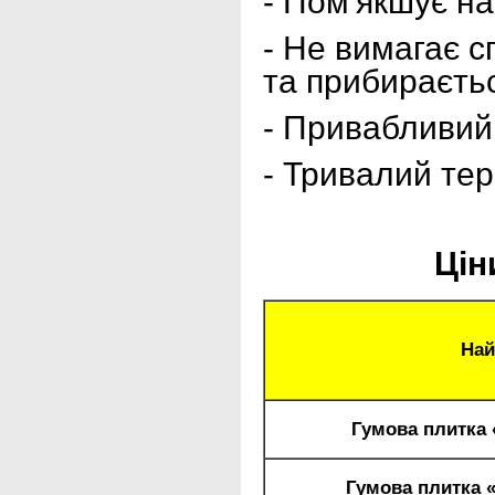
- Пом'якшує на
- Не вимагає с
та прибираєтьс
- Привабливий 
- Тривалий тер
Цін
Най
Гумова плитка
Гумова плитка 