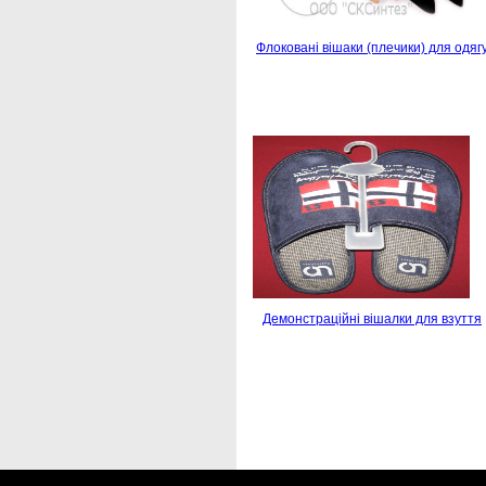
Флоковані вішаки (плечики) для одяг
Демонстраційні вішалки для взуття